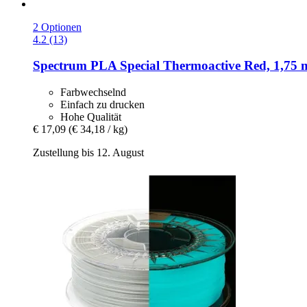
2 Optionen
4.2 (13)
Spectrum
PLA Special Thermoactive Red, 1,75 
Farbwechselnd
Einfach zu drucken
Hohe Qualität
€ 17,09
(€ 34,18 / kg)
Zustellung bis 12. August