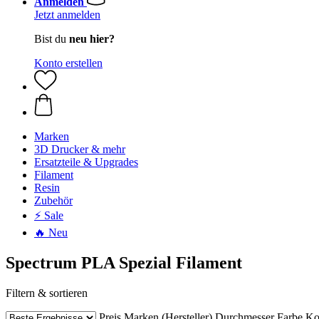
Anmelden
Jetzt anmelden
Bist du
neu hier?
Konto erstellen
Marken
3D Drucker & mehr
Ersatzteile & Upgrades
Filament
Resin
Zubehör
⚡ Sale
🔥 Neu
Spectrum PLA Spezial Filament
Filtern & sortieren
Preis
Marken (Hersteller)
Durchmesser
Farbe
Ko