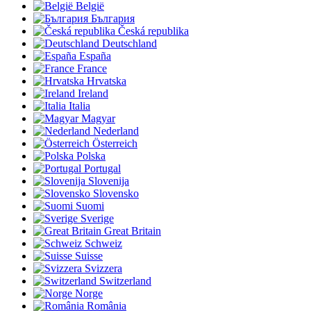
België
България
Česká republika
Deutschland
España
France
Hrvatska
Ireland
Italia
Magyar
Nederland
Österreich
Polska
Portugal
Slovenija
Slovensko
Suomi
Sverige
Great Britain
Schweiz
Suisse
Svizzera
Switzerland
Norge
România