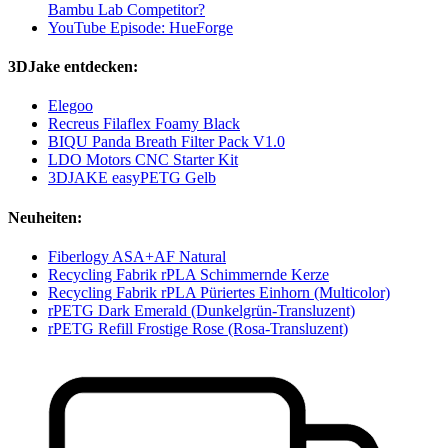
Bambu Lab Competitor?
YouTube Episode: HueForge
3DJake entdecken:
Elegoo
Recreus Filaflex Foamy Black
BIQU Panda Breath Filter Pack V1.0
LDO Motors CNC Starter Kit
3DJAKE easyPETG Gelb
Neuheiten:
Fiberlogy ASA+AF Natural
Recycling Fabrik rPLA Schimmernde Kerze
Recycling Fabrik rPLA Püriertes Einhorn (Multicolor)
rPETG Dark Emerald (Dunkelgrün-Transluzent)
rPETG Refill Frostige Rose (Rosa-Transluzent)