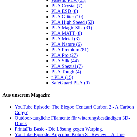
Pastello PLA (23)
PLA Crystal (7)
PLA ESD (8)
PLA Glitter (10)
PLA High Speed (52)
PLA Magic Silk (31)
PLA MATT (8)
PLA Metal (3)
PLA Nature (6)
PLA Premium (81)
PLA Pro (27)
PLA Silk (44)
PLA Spezial (7)
PLA Tough (4)
r-PLA (15)
SafeGuard PLA (9)
Aus unserem Magazin:
YouTube Episode: The Elegoo Centauri Carbon 2 - A Carbon
Copy?
Outdoor-taugliche Filamente für witterungsbeständigen 3D-
Druck
PrintaFix Basic - Die Lösung gegen Warping.
YouTube Episode: Anycubic Kobra S1 Review – A True