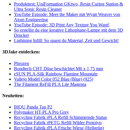
Produkttest: UniFormation GKtwo, Resin Curing Station &
Ultra Sonic Resin Cleaner
YouTube Episode: Meet the Maker mit Wyatt Weaver von
Atom Engineering
YouTube Episode: 3D Print Any Texture You Want!
So erstellst du eine kreative Lithophane-Lampe mit dem 3D
Drucker
Lightning Infill: So sparst du Material, Zeit und Gewicht!
3DJake entdecken:
Phrozen
Bondtech CHT Düse beschichtet M6 x 1,75 mm
eSUN PLA-Silk Rainbow Flaming Mountain
Vallejo Model Color 052 Blau (Blue) (925)
The Filament ReFill PLA Lite Magenta
Neuheiten:
BIQU Panda Tap P2
Polymaker HT-PLA Pro Grey
Recycling Fabrik rPLA Refill Schimmernde Statue
Recycling Fabrik rPETG Refill Wilder Prototyp
Recycling Fabrik rPLA Frische Wiese (Hellgrün)