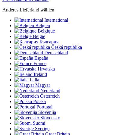
Anderes Lieferland wählen
International
Belgien
Belgique
België
България
Česká republika
Deutschland
España
France
Hrvatska
Ireland
Italia
Magyar
Nederland
Österreich
Polska
Portugal
Slovenija
Slovensko
Suomi
Sverige
Great Britain