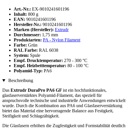
Art.-Nr.:
EX-9010241601196
Inhalt:
800 g
EAN:
9010241601196
Hersteller-Nr.:
9010241601196
Marken (Hersteller):
Extrudr
Durchmesser:
1,75 mm
Produktarten:
PA - Nylon Filament
Farbe:
Grün
RAL Farbe:
RAL 6038
System:
Spule
Empf. Drucktemperatur:
270 - 300 °C
Empf. Heizbetttemperatur:
80 - 100 °C
Polyamid-Typ:
PA6
Beschreibung
Das
Extrudr DuraPro PA6 GF
ist ein hochfunktionales,
glasfaserverstärktes Polyamid-Filament, das speziell für
anspruchsvolle technische und industrielle Anwendungen entwickelt
wurde. Durch die Kombination aus PA6 und Glasfaserverstärkung
bietet das Material eine hervorragende Balance aus Festigkeit,
Steifigkeit und Schlagzähigkeit.
Die Glasfasern erhöhen die Zugfestigkeit und Formstabilität deutlich