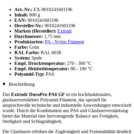
Art.-Nr.:
EX-9010241601196
Inhalt:
800 g
EAN:
9010241601196
Hersteller-Nr.:
9010241601196
Marken (Hersteller):
Extrudr
Durchmesser:
1,75 mm
Produktarten:
PA - Nylon Filament
Farbe:
Grün
RAL Farbe:
RAL 6038
System:
Spule
Empf. Drucktemperatur:
270 - 300 °C
Empf. Heizbetttemperatur:
80 - 100 °C
Polyamid-Typ:
PA6
Beschreibung
Das
Extrudr DuraPro PA6 GF
ist ein hochfunktionales,
glasfaserverstärktes Polyamid-Filament, das speziell für
anspruchsvolle technische und industrielle Anwendungen entwickelt
wurde. Durch die Kombination aus PA6 und Glasfaserverstärkung
bietet das Material eine hervorragende Balance aus Festigkeit,
Steifigkeit und Schlagzähigkeit.
Die Glasfasern erhöhen die Zugfestigkeit und Formstabilität deutlich