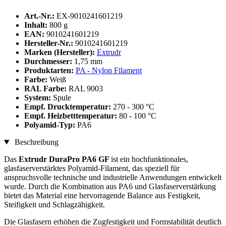
Art.-Nr.:
EX-9010241601219
Inhalt:
800 g
EAN:
9010241601219
Hersteller-Nr.:
9010241601219
Marken (Hersteller):
Extrudr
Durchmesser:
1,75 mm
Produktarten:
PA - Nylon Filament
Farbe:
Weiß
RAL Farbe:
RAL 9003
System:
Spule
Empf. Drucktemperatur:
270 - 300 °C
Empf. Heizbetttemperatur:
80 - 100 °C
Polyamid-Typ:
PA6
Beschreibung
Das
Extrudr DuraPro PA6 GF
ist ein hochfunktionales,
glasfaserverstärktes Polyamid-Filament, das speziell für
anspruchsvolle technische und industrielle Anwendungen entwickelt
wurde. Durch die Kombination aus PA6 und Glasfaserverstärkung
bietet das Material eine hervorragende Balance aus Festigkeit,
Steifigkeit und Schlagzähigkeit.
Die Glasfasern erhöhen die Zugfestigkeit und Formstabilität deutlich