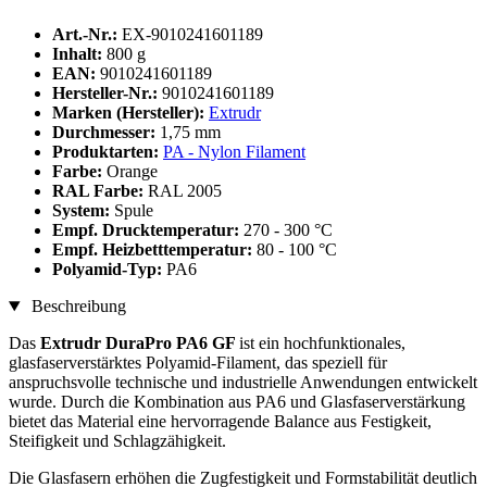
Art.-Nr.:
EX-9010241601189
Inhalt:
800 g
EAN:
9010241601189
Hersteller-Nr.:
9010241601189
Marken (Hersteller):
Extrudr
Durchmesser:
1,75 mm
Produktarten:
PA - Nylon Filament
Farbe:
Orange
RAL Farbe:
RAL 2005
System:
Spule
Empf. Drucktemperatur:
270 - 300 °C
Empf. Heizbetttemperatur:
80 - 100 °C
Polyamid-Typ:
PA6
Beschreibung
Das
Extrudr DuraPro PA6 GF
ist ein hochfunktionales,
glasfaserverstärktes Polyamid-Filament, das speziell für
anspruchsvolle technische und industrielle Anwendungen entwickelt
wurde. Durch die Kombination aus PA6 und Glasfaserverstärkung
bietet das Material eine hervorragende Balance aus Festigkeit,
Steifigkeit und Schlagzähigkeit.
Die Glasfasern erhöhen die Zugfestigkeit und Formstabilität deutlich