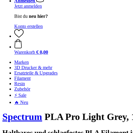
Anmelden
Jetzt anmelden
Bist du
neu hier?
Konto erstellen
Warenkorb
€ 0,00
Marken
3D Drucker & mehr
Ersatzteile & Upgrades
Filament
Resin
Zubehör
⚡ Sale
🔥 Neu
Spectrum
PLA Pro Light Grey, 
Haltbares und schlagfestes PLA Filament 