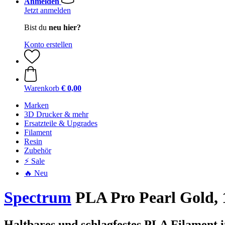
Anmelden
Jetzt anmelden
Bist du
neu hier?
Konto erstellen
Warenkorb
€ 0,00
Marken
3D Drucker & mehr
Ersatzteile & Upgrades
Filament
Resin
Zubehör
⚡ Sale
🔥 Neu
Spectrum
PLA Pro Pearl Gold, 
Haltbares und schlagfestes PLA Filament 